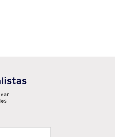
listas
rear
les